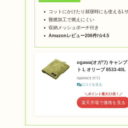
コットにかけたり就寝時にも使えるL
難燃加工で燃えにくい
収納メッシュポーチ付き
Amazonレビュー206件/☆4.5
ogawa(オガワ) キャ
ト L オリーブ 8533-40L
ogawa(オガワ)
口コミを見る
＼ポイント最大11倍！／
楽天市場で価格を見る