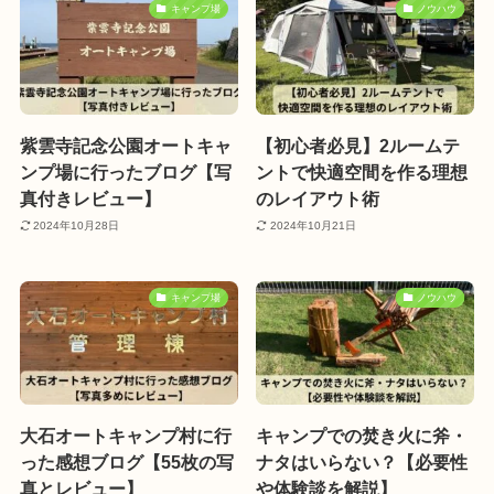
キャンプ場
ノウハウ
紫雲寺記念公園オートキャ
【初心者必見】2ルームテ
ンプ場に行ったブログ【写
ントで快適空間を作る理想
真付きレビュー】
のレイアウト術
2024年10月28日
2024年10月21日
キャンプ場
ノウハウ
大石オートキャンプ村に行
キャンプでの焚き火に斧・
った感想ブログ【55枚の写
ナタはいらない？【必要性
真とレビュー】
や体験談を解説】